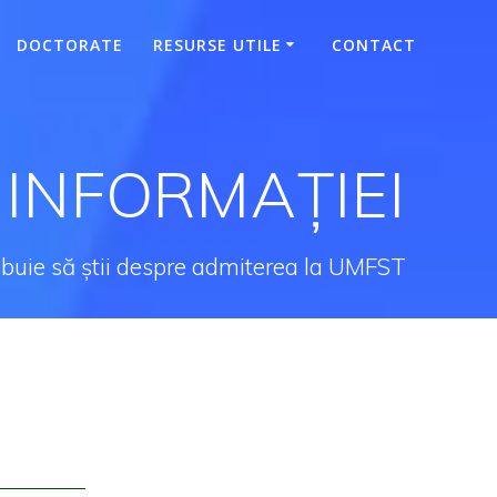
DOCTORATE
RESURSE UTILE
CONTACT
 INFORMAȚIEI
rebuie să știi despre admiterea la UMFST