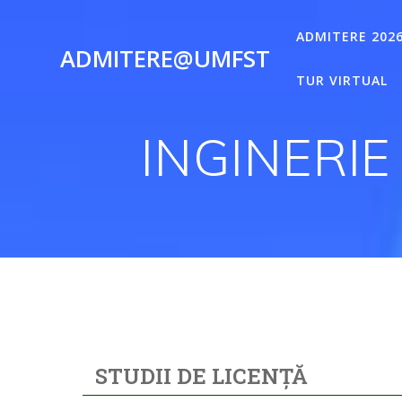
ADMITERE 202
ADMITERE@UMFST
TUR VIRTUAL
INGINERIE
STUDII DE LICENȚĂ