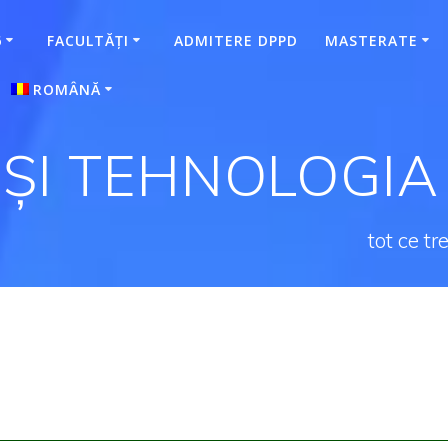
6
FACULTĂȚI
ADMITERE DPPD
MASTERATE
ROMÂNĂ
Magyar
(
Maghiară
)
 ȘI TEHNOLOGIA
tot ce t