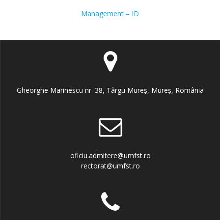
Management – ID
Gheorghe Marinescu nr. 38, Târgu Mureș, Mureș, România
oficiu.admitere@umfst.ro
rectorat@umfst.ro