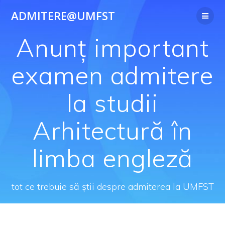
Skip
ADMITERE@UMFST
to
content
Anunț important
examen admitere
la studii
Arhitectură în
limba engleză
tot ce trebuie să știi despre admiterea la UMFST