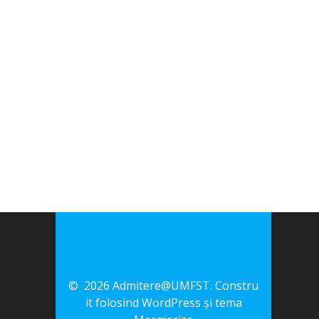
© 2026 Admitere@UMFST. Constru
it folosind WordPress și
tema