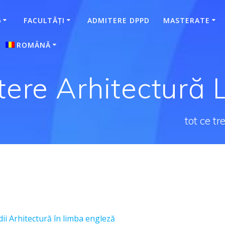
6
FACULTĂȚI
ADMITERE DPPD
MASTERATE
ROMÂNĂ
Magyar
(
Maghiară
)
ere Arhitectură 
tot ce t
ii Arhitectură în limba engleză