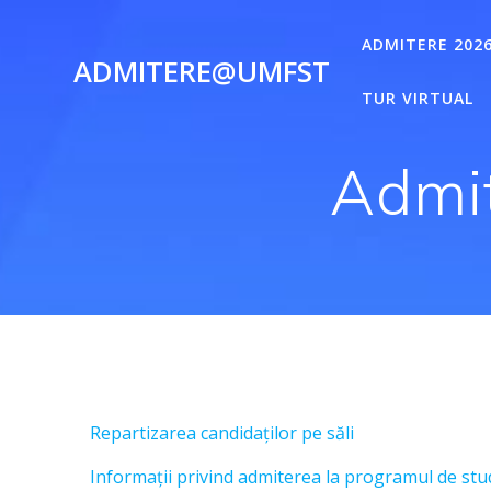
Skip
to
ADMITERE 202
ADMITERE@UMFST
content
TUR VIRTUAL
Admit
Repartizarea candidaților pe săli
Informații privind admiterea la programul de stud