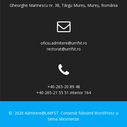
Gheorghe Marinescu nr. 38, Târgu Mureș, Mureș, România
oficiu.admitere@umfst.ro
rectorat@umfst.ro
+40-265-20 89 48
+40-265-21 55 51 interior 164
© 2026 Admitere@UMFST. Construit folosind WordPress și
tema Mesmerize