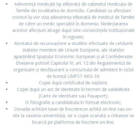
Adeverință medicală tip eliberată de cabinetul medicului de
familie din localitatea de domiciliu. Candidații cu afecțiuni
cronice îşi vor viza adeverinţa eliberată de medicul de familie
de către un medic specialist în domeniu. Nedeclararea
acestor afecțiuni atrage după sine consecințele instituționale
în vigoare;
Atestatul de recunoaștere a studiilor efectuate de cetățenii
statelor membre ale Uniunii Europene, ale statelor
aparținând Spațiului Economic European și al Confederației
Elvețiene potrivit Capitolul III, art. 12 din Regulamentul de
organizare și desfășurare a concursului de admitere în ciclul
de licență UMFST-REG-16;
Copie după certificatul de naștere;
Copie după un act de identitate în termen de valabilitate
(Carte de identitate sau Pașaport);
O fotografie a candidatului în format electronic;
Dovada achitării taxei de înscriere;se achită on-line sau on-
site la casieria universității, iar o copie scanată a chitanței se
încarcă pe platforma de înscriere on-line.