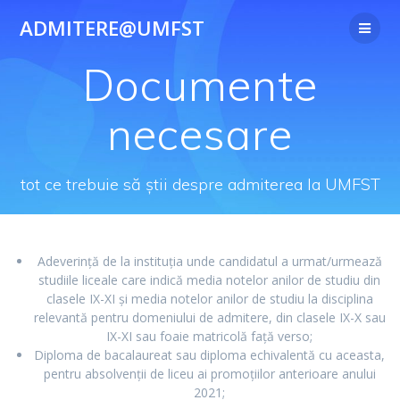
Skip
ADMITERE@UMFST
to
content
Documente
necesare
tot ce trebuie să știi despre admiterea la UMFST
Adeverință de la instituția unde candidatul a urmat/urmează
studiile liceale care indică media notelor anilor de studiu din
clasele IX-XI și media notelor anilor de studiu la disciplina
relevantă pentru domeniului de admitere, din clasele IX-X sau
IX-XI sau foaie matricolă față verso;
Diploma de bacalaureat sau diploma echivalentă cu aceasta,
pentru absolvenții de liceu ai promoțiilor anterioare anului
2021;