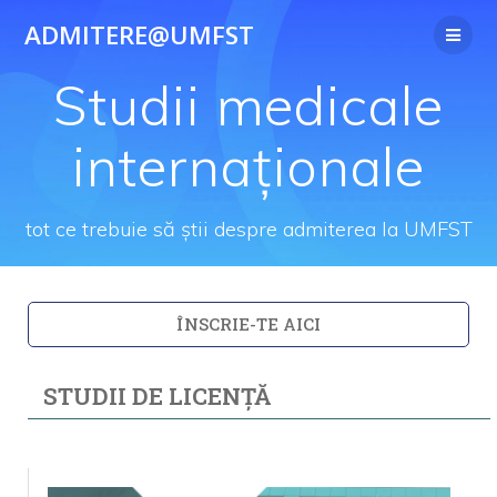
ADMITERE@UMFST
Studii medicale
internaționale
tot ce trebuie să știi despre admiterea la UMFST
ÎNSCRIE-TE AICI
STUDII DE LICENȚĂ