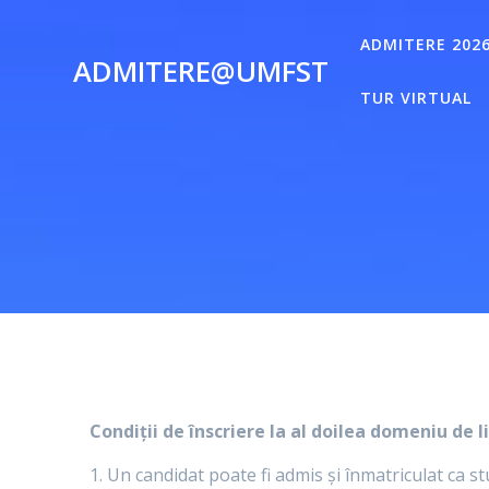
Skip
to
ADMITERE 202
ADMITERE@UMFST
content
TUR VIRTUAL
Condiții de înscriere la al doilea domeniu de l
1. Un candidat poate fi admis și înmatriculat ca