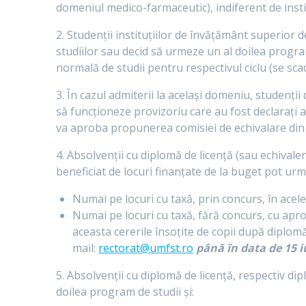
domeniul medico-farmaceutic), indiferent de instit
2. Studenții instituțiilor de învățământ superior d
studiilor sau decid să urmeze un al doilea progra
normală de studii pentru respectivul ciclu (se sc
3. În cazul admiterii la același domeniu, studenți
să funcționeze provizoriu care au fost declarați a
va aproba propunerea comisiei de echivalare din f
4. Absolvenții cu diplomă de licență (sau echivale
beneficiat de locuri finanțate de la buget pot urm
Numai pe locuri cu taxă, prin concurs, în acele
Numai pe locuri cu taxă, fără concurs, cu aprob
aceasta cererile însoțite de copii după diplom
mail:
rectorat@umfst.ro
până în data de 15 i
5. Absolvenții cu diplomă de licență, respectiv d
doilea program de studii și: