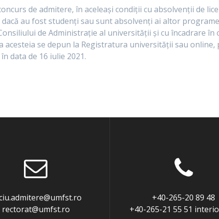
 concurs de admitere, în aceleași condiții cu absolvenții de l
 dacă au fost studenți sau sunt absolvenți ai altor programe 
onsiliului de Administrație al universității și cu încadrare în
xa acesteia se depun la Registratura universității sau online,
 în data de 16 iulie 2021.
iciu.admitere@umfst.ro
+40-265-20 89 48
rectorat@umfst.ro
+40-265-21 55 51 interi