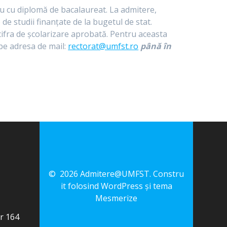
iceu cu diplomă de bacalaureat. La admitere,
de studii finanțate de la bugetul de stat.
 cifra de școlarizare aprobată. Pentru aceasta
 pe adresa de mail:
rectorat@umfst.ro
până în
© 2026 Admitere@UMFST. Constru
it folosind WordPress și
tema
Mesmerize
or 164