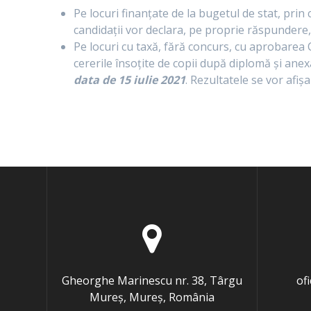
Pe locuri finanțate de la bugetul de stat, prin
candidații vor declara, pe proprie răspundere,
Pe locuri cu taxă, fără concurs, cu aprobarea C
cererile însoțite de copii după diplomă și ane
data de 15 iulie 2021
. Rezultatele se vor afișa
Gheorghe Marinescu nr. 38, Târgu
of
Mureș, Mureș, România