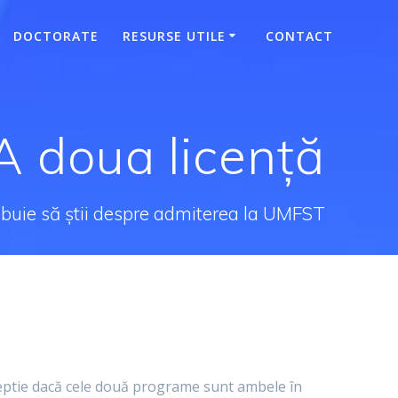
DOCTORATE
RESURSE UTILE
CONTACT
A doua licență
rebuie să știi despre admiterea la UMFST
xceptie dacă cele două programe sunt ambele în