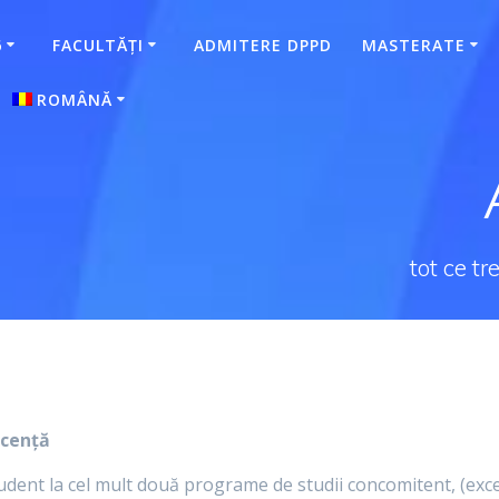
6
FACULTĂȚI
ADMITERE DPPD
MASTERATE
ROMÂNĂ
Magyar
(
Maghiară
)
tot ce t
icență
 student la cel mult două programe de studii concomitent, (e