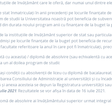
uțiile de învățământ care le oferă, dar numai unul dintre ele 
e stat înmatriculați în anii precedenți pe locurile finanțate 
m de studii la Universitatea noastră pot beneficia de subven
ad din durata noului program anii cu finanțare de la buget la
i de la instituțiile de învățământ superior de stat sau particu
dmiși pe locurile finanțate de la buget pot beneficia de recuno
acultate referitoare la anul în care pot fi înmatriculați, pr
ntă cu aceasta) / diplomă de absolvire (sau echivalentă cu ac
a un al doilea program de studii:
ași condiții cu absolvenții de liceu cu diplomă de bacalaureat
area Consiliului de Administrație al universității și cu încad
ă și anexa acesteia se depun la Registratura universității sau
ulie 2021
. Rezultatele se vor afișa în data de 16 iulie 2021.
iplomă de absolvire ai învățământului superior urmat integral