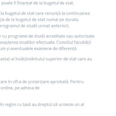
poate fi finanțat de la bugetul de stat.
de la bugetul de stat care renunță la continuarea
ția de la bugetul de stat numai pe durata
 programul de studii urmat anterior).
lar cu programe de studii acreditate sau autorizate
așterea studiilor efectuate. Consiliul facultății
ecum și eventualele examene de diferență.
easta) ai învățământului superior de stat care au
.
rare în cifra de școlarizare aprobată. Pentru
 online, pe adresa de
 în regim cu taxă au dreptul să urmeze un al