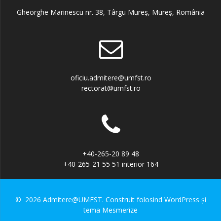
Gheorghe Marinescu nr. 38, Târgu Mureș, Mureș, România
oficiu.admitere@umfst.ro
rectorat@umfst.ro
+40-265-20 89 48
+40-265-21 55 51 interior 164
© 2026 Admitere@UMFST. Construit folosind WordPress și
tema Mesmerize