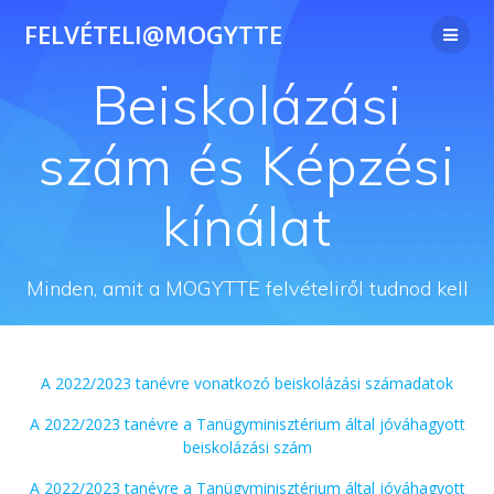
Skip
FELVÉTELI@MOGYTTE
to
content
Beiskolázási
szám és Képzési
kínálat
Minden, amit a MOGYTTE felvételiről tudnod kell
A 2022/2023 tanévre vonatkozó beiskolázási számadatok
A 2022/2023 tanévre a Tanügyminisztérium által jóváhagyott
beiskolázási szám
A 2022/2023 tanévre a Tanügyminisztérium által jóváhagyott