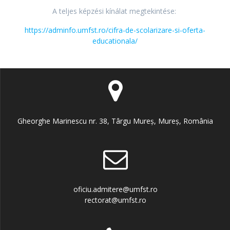
A teljes képzési kínálat megtekintése:
https://adminfo.umfst.ro/cifra-de-scolarizare-si-oferta-
educationala/
Gheorghe Marinescu nr. 38, Târgu Mureș, Mureș, România
oficiu.admitere@umfst.ro
rectorat@umfst.ro